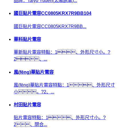
品牌：Taiyo Yuden(太陽誘電)...
國巨貼片電容CC0805KRX7R9BB104
國巨貼片電容CC0805KRX7R9BB...
華科貼片電容
華新貼片電容特點：1、外形尺寸小。?
2、...
風(fēng)華貼片電容
風(fēng)華貼片電容特點：1、外形尺寸
小。?2、...
村田貼片電容
貼片電容特點：1、外形尺寸小。?
2、閉合...