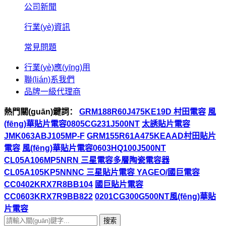
公司新聞
行業(yè)資訊
常見問題
行業(yè)應(yīng)用
聯(lián)系我們
品牌一級代理商
熱門關(guān)鍵詞：
GRM188R60J475KE19D 村田電容
風
(fēng)華貼片電容0805CG231J500NT
太誘貼片電容
JMK063ABJ105MP-F
GRM155R61A475KEAAD村田貼片
電容
風(fēng)華貼片電容0603HQ100J500NT
CL05A106MP5NRN 三星電容多層陶瓷電容器
CL05A105KP5NNNC 三星貼片電容
YAGEO/國巨電容
CC0402KRX7R8BB104
國巨貼片電容
CC0603KRX7R9BB822
0201CG300G500NT風(fēng)華貼
片電容
搜索