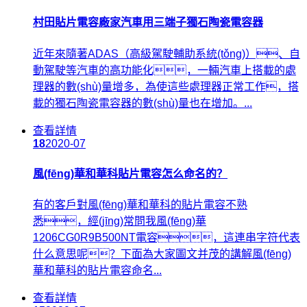
村田貼片電容廠家汽車用三端子獨石陶瓷電容器
近年來隨著ADAS（高級駕駛輔助系統(tǒng)）、自
動駕駛等汽車的高功能化，一輛汽車上搭載的處
理器的數(shù)量增多，為使這些處理器正常工作，搭
載的獨石陶瓷電容器的數(shù)量也在增加。...
查看詳情
18
2020-07
風(fēng)華和華科貼片電容怎么命名的？
有的客戶對風(fēng)華和華科的貼片電容不熟
悉，經(jīng)常問我風(fēng)華
1206CG0R9B500NT電容，這連串字符代表
什么意思呢？下面為大家圖文并茂的講解風(fēng)
華和華科的貼片電容命名...
查看詳情