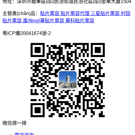
地址：深圳市龍華區(qū)民治街道民治社區(qū)金華大廈1504
主營產(chǎn)品：
貼片電容
貼片電容代理
三星貼片電容
村田
貼片電容
風(fēng)華貼片電容
華科貼片電容
粵ICP備20041674號-2
微信掃一掃