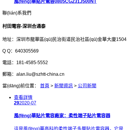
風(fēng)華貼片電容0805CG231J500NT
聯(lián)系我們
村田電容-深圳合通泰
地址：深圳市龍華區(qū)民治街道民治社區(qū)金華大廈1504
Q Q：640305569
電話：181-4585-5552
郵箱：alan.liu@szhtt-china.cn
當(dāng)前位置：
首頁
>
新聞資訊
>
公司新聞
查看詳情
29
2020-07
風(fēng)華貼片電容廠家：柔性端子貼片電容器
這是風(fēng)華高科的柔性端子多層貼片電容器，它是