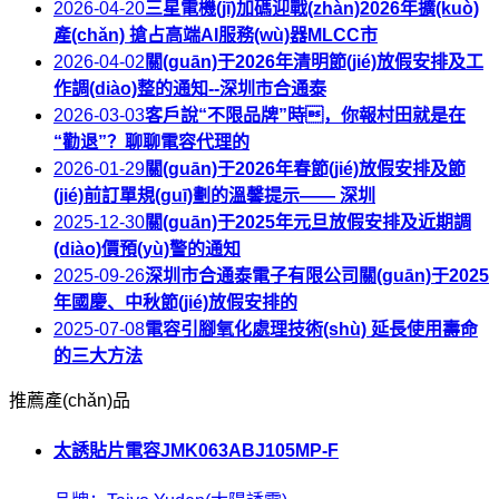
2026-04-20
三星電機(jī)加碼迎戰(zhàn)2026年擴(kuò)
產(chǎn) 搶占高端AI服務(wù)器MLCC市
2026-04-02
關(guān)于2026年清明節(jié)放假安排及工
作調(diào)整的通知--深圳市合通泰
2026-03-03
客戶說“不限品牌”時，你報村田就是在
“勸退”？聊聊電容代理的
2026-01-29
關(guān)于2026年春節(jié)放假安排及節
(jié)前訂單規(guī)劃的溫馨提示—— 深圳
2025-12-30
關(guān)于2025年元旦放假安排及近期調
(diào)價預(yù)警的通知
2025-09-26
深圳市合通泰電子有限公司關(guān)于2025
年國慶、中秋節(jié)放假安排的
2025-07-08
電容引腳氧化處理技術(shù) 延長使用壽命
的三大方法
推薦產(chǎn)品
太誘貼片電容JMK063ABJ105MP-F