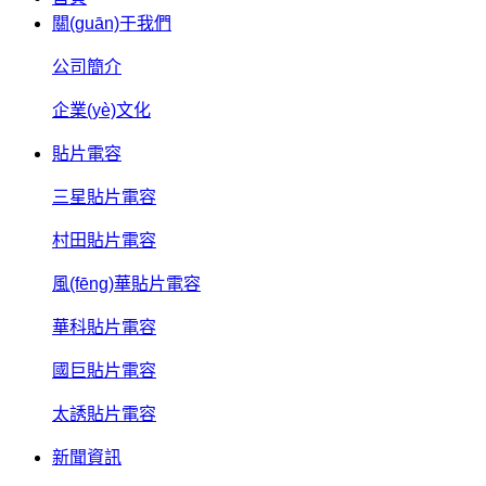
關(guān)于我們
公司簡介
企業(yè)文化
貼片電容
三星貼片電容
村田貼片電容
風(fēng)華貼片電容
華科貼片電容
國巨貼片電容
太誘貼片電容
新聞資訊