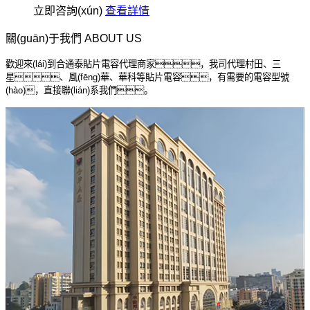
立即咨詢(xún)
查看詳情
關(guān)于我們
ABOUT US
歡迎來(lái)到合通泰貼片電容代理商家，我司代理村田、三
星、風(fēng)華、華科等貼片電容，有需要的電容型號
(hào)，直接聯(lián)系我們。