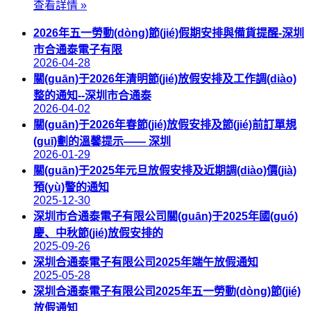
查看詳情 »
2026年五一勞動(dòng)節(jié)假期安排與備貨提醒-深圳
市合通泰電子有限
2026-04-28
關(guān)于2026年清明節(jié)放假安排及工作調(diào)
整的通知--深圳市合通泰
2026-04-02
關(guān)于2026年春節(jié)放假安排及節(jié)前訂單規
(guī)劃的溫馨提示—— 深圳
2026-01-29
關(guān)于2025年元旦放假安排及近期調(diào)價(jià)
預(yù)警的通知
2025-12-30
深圳市合通泰電子有限公司關(guān)于2025年國(guó)
慶、中秋節(jié)放假安排的
2025-09-26
深圳合通泰電子有限公司2025年端午放假通知
2025-05-28
深圳合通泰電子有限公司2025年五一勞動(dòng)節(jié)
放假通知