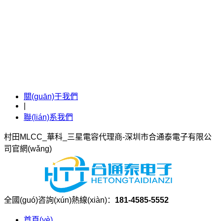
關(guān)于我們
|
聯(lián)系我們
村田MLCC_華科_三星電容代理商-深圳市合通泰電子有限公
司官網(wǎng)
全國(guó)咨詢(xún)熱線(xiàn)：
181-4585-5552
首頁(yè)