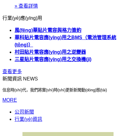
» 查看詳情
行業(yè)應(yīng)用
風(fēng)華貼片電容與格力簽約
華科貼片電容應(yīng)用之BMS（電池管理系統
(tǒng)）
村田貼片電容應(yīng)用之逆變器
三星貼片電容應(yīng)用之交換機(jī)
查看更多
新聞資訊
NEWS
信息時(shí)代，我們將實(shí)時(shí)更新新聞動(dòng)態(tài)
MORE
公司新聞
行業(yè)資訊