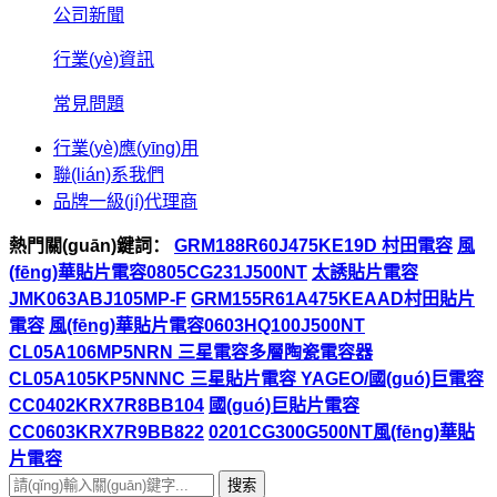
公司新聞
行業(yè)資訊
常見問題
行業(yè)應(yīng)用
聯(lián)系我們
品牌一級(jí)代理商
熱門關(guān)鍵詞：
GRM188R60J475KE19D 村田電容
風
(fēng)華貼片電容0805CG231J500NT
太誘貼片電容
JMK063ABJ105MP-F
GRM155R61A475KEAAD村田貼片
電容
風(fēng)華貼片電容0603HQ100J500NT
CL05A106MP5NRN 三星電容多層陶瓷電容器
CL05A105KP5NNNC 三星貼片電容
YAGEO/國(guó)巨電容
CC0402KRX7R8BB104
國(guó)巨貼片電容
CC0603KRX7R9BB822
0201CG300G500NT風(fēng)華貼
片電容
搜索