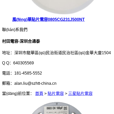
風(fēng)華貼片電容0805CG231J500NT
聯(lián)系我們
村田電容-深圳合通泰
地址：深圳市龍華區(qū)民治街道民治社區(qū)金華大廈1504
Q Q：640305569
電話：181-4585-5552
郵箱：alan.liu@szhtt-china.cn
當(dāng)前位置：
首頁
>
貼片電容
>
三星貼片電容