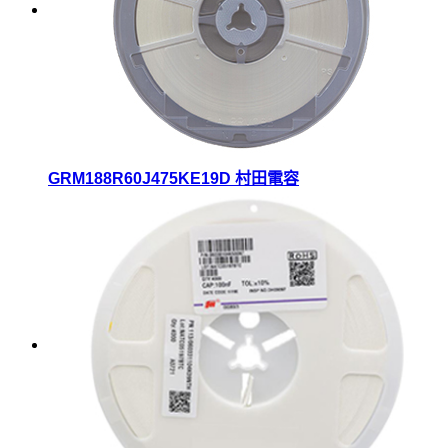
GRM188R60J475KE19D 村田電容