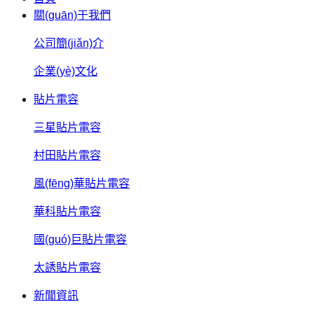
關(guān)于我們
公司簡(jiǎn)介
企業(yè)文化
貼片電容
三星貼片電容
村田貼片電容
風(fēng)華貼片電容
華科貼片電容
國(guó)巨貼片電容
太誘貼片電容
新聞資訊