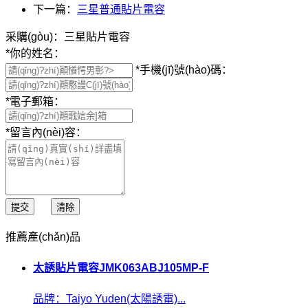
下一篇：
三星普通貼片電容
采購(gòu)：三星貼片電容
*
你的姓名：
*
手機(jī)號(hào)碼：
*
電子郵箱：
*
留言內(nèi)容：
提交
清除
推薦產(chǎn)品
太誘貼片電容JMK063ABJ105MP-F
品牌：Taiyo Yuden(太陽誘電)...