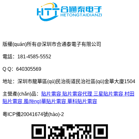
版權(quán)所有@深圳市合通泰電子有限公司
電話：181-4585-5552
Q Q：640305569
地址：深圳市龍華區(qū)民治街道民治社區(qū)金華大廈1504
主營產(chǎn)品：
貼片電容
貼片電容代理
三星貼片電容
村田
貼片電容
風(fēng)華貼片電容
華科貼片電容
粵ICP備20041674號(hào)-2