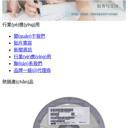
行業(yè)應(yīng)用
關(guān)于我們
貼片電容
新聞資訊
行業(yè)應(yīng)用
聯(lián)系我們
品牌一級(jí)代理商
熱銷產(chǎn)品