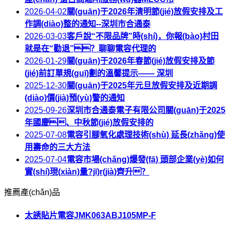
2026-04-02
關(guān)于2026年清明節(jié)放假安排及工
作調(diào)整的通知--深圳市合通泰
2026-03-03
客戶說“不限品牌”時(shí)，你報(bào)村田
就是在“勸退”？聊聊電容代理的
2026-01-29
關(guān)于2026年春節(jié)放假安排及節
(jié)前訂單規(guī)劃的溫馨提示—— 深圳
2025-12-30
關(guān)于2025年元旦放假安排及近期調
(diào)價(jià)預(yù)警的通知
2025-09-26
深圳市合通泰電子有限公司關(guān)于2025
年國慶、中秋節(jié)放假安排的
2025-07-08
電容引腳氧化處理技術(shù) 延長(zhǎng)使
用壽命的三大方法
2025-07-04
電容市場(chǎng)爆發(fā) 頭部企業(yè)如何
實(shí)現(xiàn)量?jī)r(jià)齊升？
推薦產(chǎn)品
太誘貼片電容JMK063ABJ105MP-F