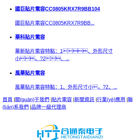
國巨貼片電容CC0805KRX7R9BB104
國巨貼片電容CC0805KRX7R9BB...
華科貼片電容
華新貼片電容特點：1、外形尺寸
小。?2、...
風華貼片電容
風華貼片電容特點：1、外形尺寸小。?2、...
首頁
|
關(guān)于我們
|
貼片電容
|
新聞資訊
|
行業(yè)應用
|
聯
(lián)系我們
|
品牌一級代理商