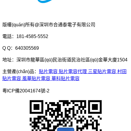
版權(quán)所有@深圳市合通泰電子有限公司
電話：181-4585-5552
Q Q：640305569
地址：深圳市龍華區(qū)民治街道民治社區(qū)金華大廈1504
主營產(chǎn)品：
貼片電容
貼片電容代理
三星貼片電容
村田
貼片電容
風華貼片電容
華科貼片電容
粵ICP備20041674號-2